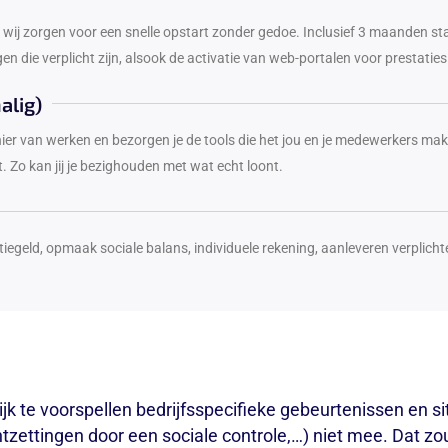
ij zorgen voor een snelle opstart zonder gedoe. Inclusief 3 maanden st
n die verplicht zijn, alsook de activatie van web-portalen voor prestati
alig)
anier van werken en bezorgen je de tools die het jou en je medewerkers m
 Zo kan jij je bezighouden met wat echt loont.
iegeld, opmaak sociale balans, individuele rekening, aanleveren verplichte
ijk te voorspellen bedrijfsspecifieke gebeurtenissen en s
tzettingen door een sociale controle,…) niet mee. Dat z