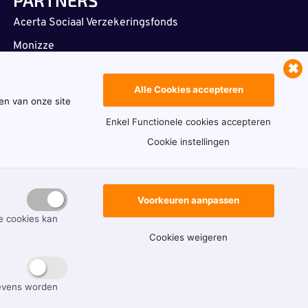
Acerta Sociaal Verzekeringsfonds
Monizze
Strobbo
Alle Cookies accepteren
Auto leasen voor bedrijven | LIZY.be
en van onze site
CONTACT
Enkel Functionele cookies accepteren
payroll@payco.be
Cookie instellingen
+32 15 15 14 24
Schaliënhoevedreef 20d, 2800 Mechelen
Voorkeuren aanpassen
Subscribe
e cookies kan
Cookies weigeren
gevens worden