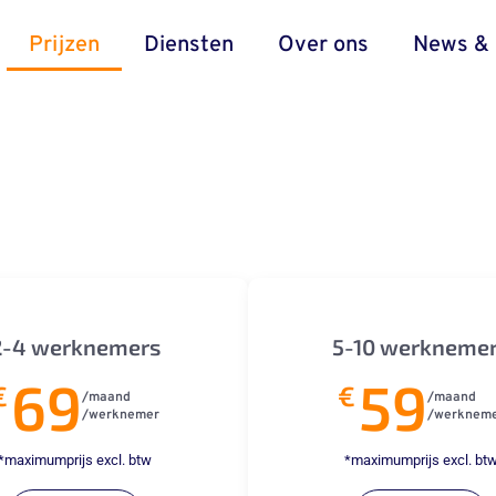
Prijzen
Diensten
Over ons
News & 
2-4 werknemers
5-10 werkneme
69
59
€
€
/maand
/maand
/werknemer
/werknem
*maximumprijs excl. btw
*maximumprijs excl. bt