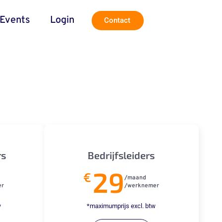
Events
Login
Contact
rs
Bedrijfsleiders
29
€
/maand
er
/werknemer
w
*maximumprijs excl. btw