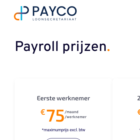
Spring
naar
de
inhoud
Payroll prijzen
.
Eerste werknemer
75
€
/maand
/werknemer
*maximumprijs excl. btw