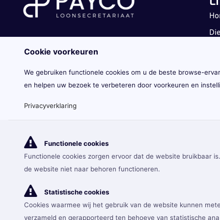
Ho
Di
Kl
Cookie voorkeuren
Ov
We gebruiken functionele cookies om u de beste browse-ervarin
Pri
en helpen uw bezoek te verbeteren door voorkeuren en instel
Ne
Privacyverklaring
Lo
Co
Functionele cookies
F
L
a
i
Functionele cookies zorgen ervoor dat de website bruikbaar is
c
n
© PAYCO LOONSECRETARIAAT BV
e
k
de website niet naar behoren functioneren.
KBO – 0778.952.956
b
e
o
d
Statistische cookies
o
i
k
n
Hosted by
Exabyte
Cookies waarmee wij het gebruik van de website kunnen met
verzameld en gerapporteerd ten behoeve van statistische ana