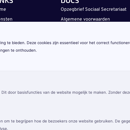
me
Opzegbrief Sociaal Secretariaat
ensten
Algemene voorwaarden
PRIVACY
ant worden
Privacy Policy
er ons
g te bieden. Deze cookies zijn essentieel voor het correct functioner
Cookie Policy
jzen
lingen te onthouden.
ws
gin
ntact
. Dit door basisfuncties van de website mogelijk te maken. Zonder dez
en om te begrijpen hoe de bezoekers onze website gebruiken. De ge
lyse.